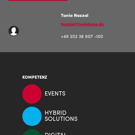
Tania Nazzal
tnazzal@vokdams.de
+49 202 38 907 -100
KOMPETENZ
EVENTS
HYBRID
SOLUTIONS