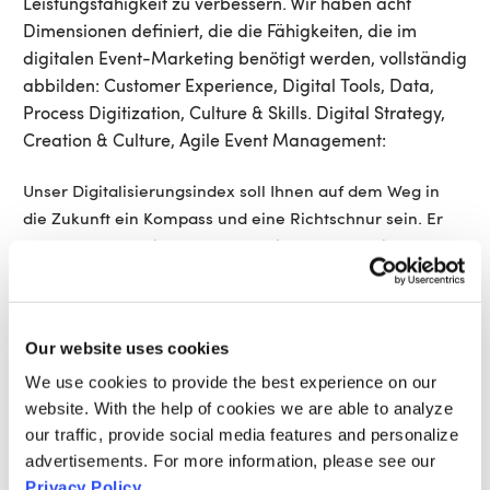
Leistungsfähigkeit zu verbessern. Wir haben acht
Dimensionen definiert, die die Fähigkeiten, die im
digitalen Event-Marketing benötigt werden, vollständig
abbilden: Customer Experience, Digital Tools, Data,
Process Digitization, Culture & Skills. Digital Strategy,
Creation & Culture, Agile Event Management:
Unser Digitalisierungsindex soll Ihnen auf dem Weg in
die Zukunft ein Kompass und eine Richtschnur sein. Er
kann Ihnen dabei helfen, zu bestimmen, was sinnvolle
nächste (große oder kleine) Schritte sind und welche
Dimensionen Sie noch stärker in den Blick nehmen
müssen, um Ihre Event-Marketing Aktivitäten in die
Our website uses cookies
digitale Zukunft zu überführen.
We use cookies to provide the best experience on our
website. With the help of cookies we are able to analyze
Self-Check starten
our traffic, provide social media features and personalize
advertisements. For more information, please see our
Wenn Sie im Anschluss noch weitergehende Information
Privacy Policy
.