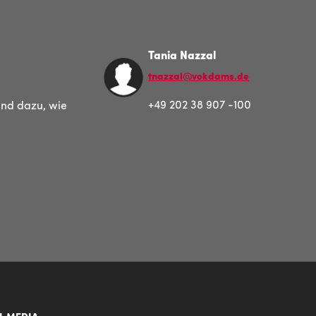
Tania Nazzal
tnazzal@vokdams.de
+49 202 38 907 -100
und dazu, wie