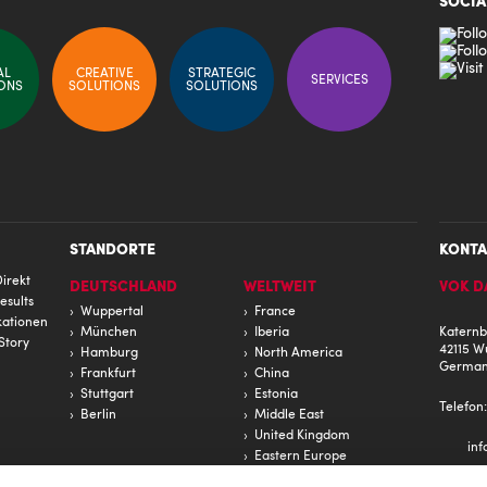
SOCIA
AL
CREATIVE
STRATEGIC
SERVICES
ONS
SOLUTIONS
SOLUTIONS
STANDORTE
KONTA
irekt
DEUTSCHLAND
WELTWEIT
VOK D
esults
Wuppertal
France
ationen
München
Iberia
Katernb
Story
42115 W
Hamburg
North America
Germa
Frankfurt
China
Stuttgart
Estonia
Telefon
Berlin
Middle East
United Kingdom
in
Eastern Europe
South America