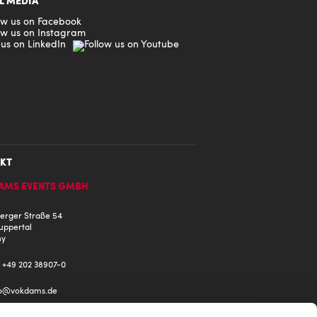
L MEDIA
KT
AMS EVENTS GMBH
erger Straße 54
uppertal
ny
: +49 202 38907-0
fo@
vokdams.de