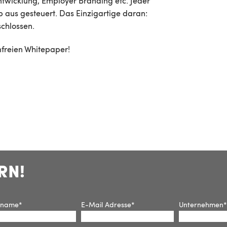
twicklung, Employer Branding etc. Jeder
 aus gesteuert. Das Einzigartige daran:
schlossen.
freien Whitepaper!
RN!
hname
*
E-Mail Adresse
*
Unternehmen
*