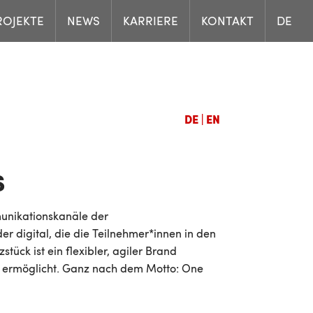
ROJEKTE
NEWS
KARRIERE
KONTAKT
DE
DE
|
EN
S
munikationskanäle der
r digital, die die Teilnehmer*innen in den
ück ist ein flexibler, agiler Brand
is ermöglicht. Ganz nach dem Motto: One